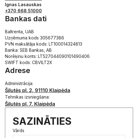
Ignas Lasauskas
+370 668 51000
Bankas dati
Baltrenta, UAB
Uzņēmuma kods 305677386
PVN maksātāja kods: LT100014324813
Banka: SEB Bankas, AB
Norēķinu konts: LT527044090101490406
SWIFT kods: CBVILT2X
Adrese
Administrācija:
Šilutės pl. 2, 91110 Klaipėda
Tehnikas izsniegšana:
Šilutės pl. 7, Klaipėda
SAZINĀTIES
Vārds