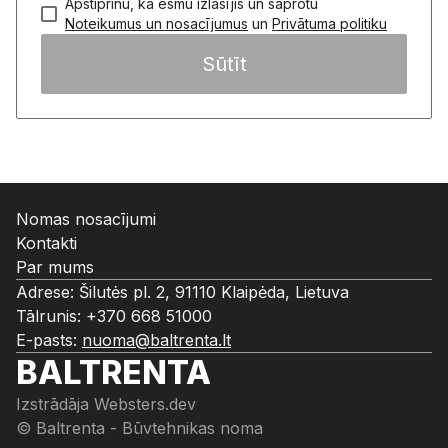
Apstiprinu, ka esmu izlasījis un saprotu
Noteikumus un nosacījumus
un
Privātuma politiku
Sūtīt
Nomas nosacījumi
Kontakti
Par mums
Adrese: Šilutės pl. 2, 91110 Klaipėda, Lietuva
Tālrunis:
+370 668 51000
E-pasts:
nuoma@baltrenta.lt
BALTRENTA
Izstrādāja
Websters.dev
© Baltrenta - Būvtehnikas noma