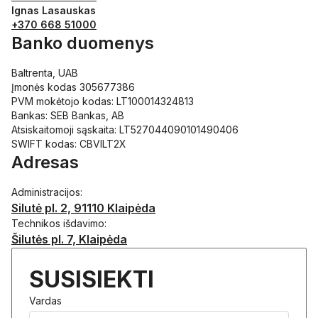
Ignas Lasauskas
+370 668 51000
Banko duomenys
Baltrenta, UAB
Įmonės kodas 305677386
PVM mokėtojo kodas: LT100014324813
Bankas: SEB Bankas, AB
Atsiskaitomoji sąskaita: LT527044090101490406
SWIFT kodas: CBVILT2X
Adresas
Administracijos:
Silutė pl. 2, 91110 Klaipėda
Technikos išdavimo:
Šilutės pl. 7, Klaipėda
SUSISIEKTI
Vardas