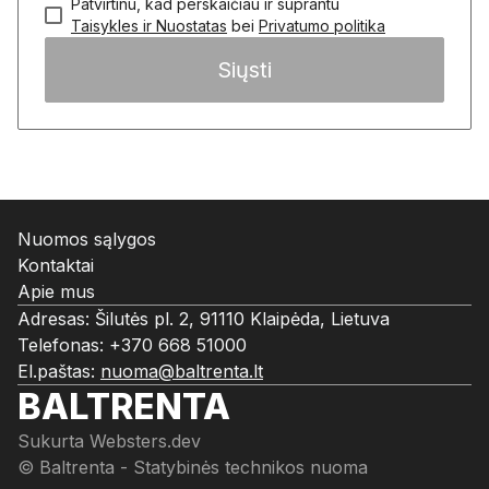
Patvirtinu, kad perskaičiau ir suprantu
Taisykles ir Nuostatas
bei
Privatumo politika
Siųsti
Nuomos sąlygos
Kontaktai
Apie mus
Adresas: Šilutės pl. 2, 91110 Klaipėda, Lietuva
Telefonas:
+370 668 51000
El.paštas:
nuoma@baltrenta.lt
BALTRENTA
Sukurta
Websters.dev
© Baltrenta - Statybinės technikos nuoma