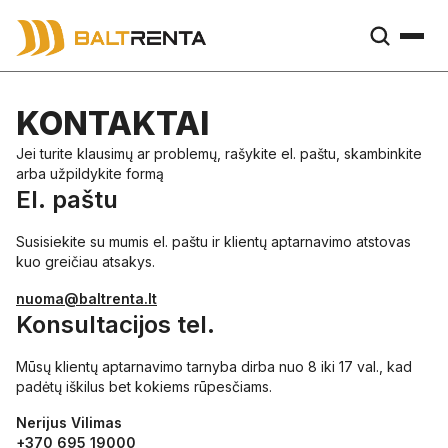
KONTAKTAI
Jei turite klausimų ar problemų, rašykite el. paštu, skambinkite
arba užpildykite formą
El. paštu
Susisiekite su mumis el. paštu ir klientų aptarnavimo atstovas
kuo greičiau atsakys.
nuoma@baltrenta.lt
Konsultacijos tel.
Mūsų klientų aptarnavimo tarnyba dirba nuo 8 iki 17 val., kad
padėtų iškilus bet kokiems rūpesčiams.
Nerijus Vilimas
+370 695 19000