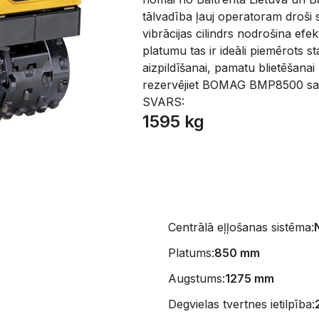
tālvadība ļauj operatoram droši 
vibrācijas cilindrs nodrošina ef
platumu tas ir ideāli piemērots 
aizpildīšanai, pamatu blietēšan
rezervējiet BOMAG BMP8500 sa
SVARS:
1595 kg
Centrālā eļļošanas sistēma:
Platums:
850 mm
Augstums:
1275 mm
Degvielas tvertnes ietilpība: