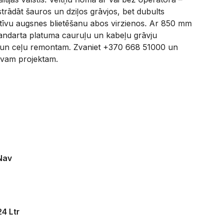
strādāt šauros un dziļos grāvjos, bet dubults
ektīvu augsnes blietēšanu abos virzienos. Ar 850 mm
standarta platuma cauruļu un kabeļu grāvju
ai un ceļu remontam. Zvaniet +370 668 51000 un
vam projektam.
Nav
24 Ltr