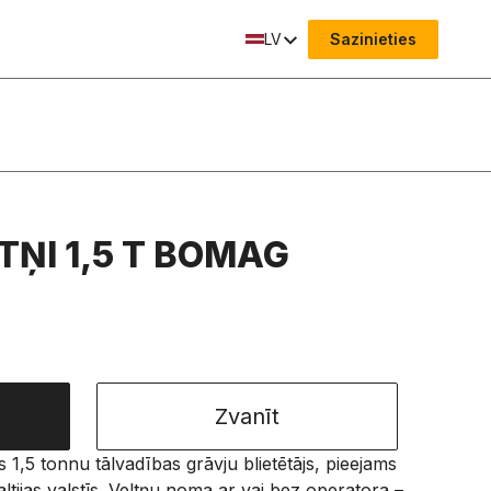
LV
Sazinieties
ŅI 1,5 T BOMAG
Zvanīt
5 tonnu tālvadības grāvju blietētājs, pieejams
tijas valstīs. Veltņu noma ar vai bez operatora –