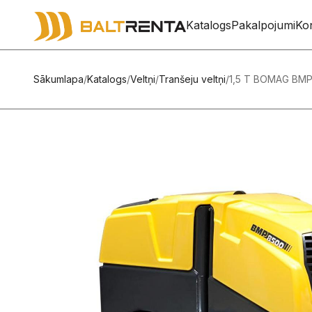
Katalogs
Pakalpojumi
Kon
Sākumlapa
/
Katalogs
/
Veltņi
/
Tranšeju veltņi
/
1,5 T BOMAG BM