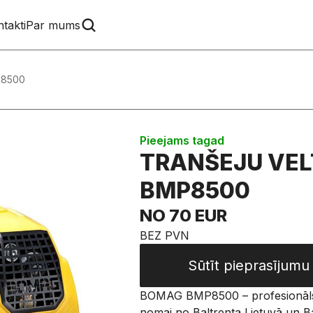
takti
Par mums
P8500
Pieejams tagad
TRANŠEJU VELT
BMP8500
NO 70 EUR
BEZ PVN
Sūtīt pieprasījumu
BOMAG BMP8500 – profesionāls 1,
nomai no Baltrenta Lietuvā un Bal