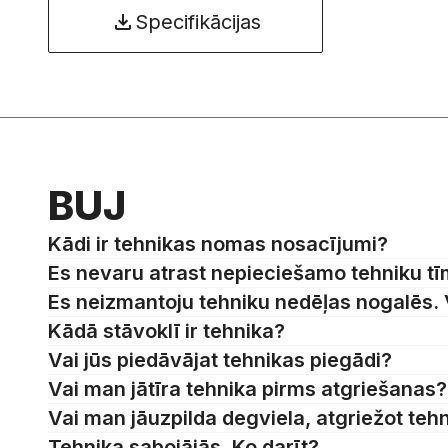
Specifikācijas
BUJ
Kādi ir tehnikas nomas nosacījumi?
Es nevaru atrast nepieciešamo tehniku tīm
Es neizmantoju tehniku nedēļas nogalēs.
Kādā stāvoklī ir tehnika?
Vai jūs piedāvājat tehnikas piegādi?
Vai man jātīra tehnika pirms atgriešanas? 
Vai man jāuzpilda degviela, atgriežot teh
Tehnika sabojājās. Ko darīt?