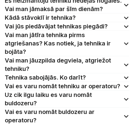
Es neizmantoju tehniku nedēļas nogalēs.
Vai man jāmaksā par šīm dienām?
Kādā stāvoklī ir tehnika?
Vai jūs piedāvājat tehnikas piegādi?
Vai man jātīra tehnika pirms
atgriešanas? Kas notiek, ja tehnika ir
bojāta?
Vai man jāuzpilda degviela, atgriežot
tehniku?
Tehnika sabojājās. Ko darīt?
Vai es varu nomāt tehniku ar operatoru?
Uz cik ilgu laiku es varu nomāt
buldozeru?
Vai es varu nomāt buldozeru ar
operatoru?