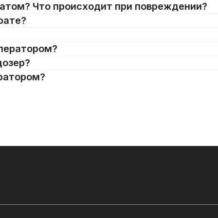
ратом? Что происходит при повреждении?
рате?
оператором?
дозер?
ератором?