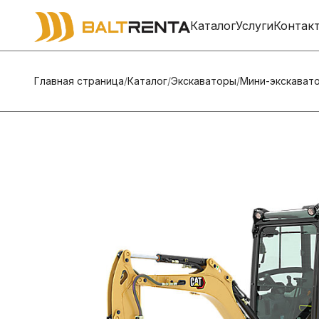
Каталог
Услуги
Контак
Главная страница
/
Каталог
/
Экскаваторы
/
Мини-экскават