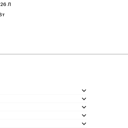
:
26 Л
кВт