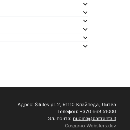
Адрес: Šilutės pl. 2, 91110 Клайпеда, Литва
Телефон:
+370 668 51000
Эл. почта:
nuoma@baltrenta.lt
Создано
Websters.dev